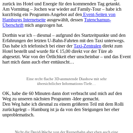
zurück ins Hotel und Energie für den kommenden Tag getankt.
Am Vormittag – Jochen war wieder auf Family-Tour – habe ich
kurzfristig ein Programm-Angebot auf den
Event-Seiten von
Hamburgs Internetseite
ausgewählt, dessen
Tutenchamun-
Überschrift
mich angezogen hat.
Dorthin war ich – diesmal – aufgrund des Startzeitpunkte und den
Erfahrungen der letzten U-Bahn-Fahrten mit den Taxi unterwegs.
Das habe ich telefonisch bei einer der
Taxi-Zentralen
direkt zum
Hotel bestellt und wurde für € 15,00 direkt vor der Türe ab
abgesetzt. War von der Örtlichkeit eher unscheinbar – und das Event
hart mich dann auch eher enttäuscht…
Eine recht flache 3D-anmutende Diashow mit sehr
übersichtlicher Informations-Tiefe…
OK, habe die 60 Minuten dann dort verbracht und mich auf den
Weg zu unseren nächsten Programm -Idee gemacht.
Den Weg habe ich diesmal zu einem größeren Teil mit dem Rolli
zurückgelegt – Hamburg ist ja da von den Steigungen her eher
unproblematisch.
Nicht die David-Wache von der Reeperbahn aber eben auch eine