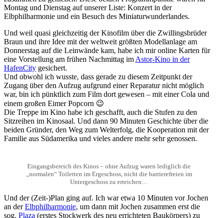
Montag und Dienstag auf unserer Liste: Konzert in der
Elbphilharmonie und ein Besuch des Miniaturwunderlandes.
Und weil quasi gleichzeitig der Kinofilm über die Zwillingsbrüder
Braun und ihre Idee mit der weltweit größten Modellanlage am
Donnerstag auf die Leinwände kam, habe ich mir online Karten für
eine Vorstellung am frühen Nachmittag im
Astor-Kino in der
HafenCity
gesichert.
Und obwohl ich wusste, dass gerade zu diesem Zeitpunkt der
Zugang über den Aufzug aufgrund einer Reparatur nicht möglich
war, bin ich pünktlich zum Film dort gewesen – mit einer Cola und
einem großen Eimer Popcorn 😉
Die Treppe im Kino habe ich geschafft, auch die Stufen zu den
Sitzreihen im Kinosaal. Und dann 90 Minuten Geschichte über die
beiden Gründer, den Weg zum Welterfolg, die Kooperation mit der
Familie aus Südamerika und vieles andere mehr sehr genossen.
Eingangsbereich des Kinos – ohne Aufzug waren lediglich die
„normalen“ Toiletten im Ergeschoss, nicht die barrierefreien im
Untergeschoss zu erreichen…
Und der (Zeit-)Plan ging auf. Ich war etwa 10 Minuten vor Jochen
an der
Elbphilharmonie
, um dann mit Jochen zusammen erst die
sog.
Plaza
(erstes Stockwerk des neu errichteten Baukörpers) zu