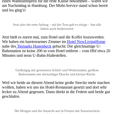
einen Wahnsinnspreis für die erste Klasse bekommen – waren wir
am Nachmittag in Hamburg. Der Mobi-Service stand schon bereit
und los ging’s!
Jetzt also der erste Aufzug – auf der Tour gab es einige – fast alle
haben auch funktioniert
Jetzt hieß es zuerst mal, zum Hotel und die Koffer loszuwerden.
Wir haben ein barrierearmes Zimmer im
Hotel
NewLivingHome
nahe des
Tierparks Hagenbeck
gebucht; Die gleichnamige U-
Bahnstation ist keine 200 m vom Hotel entfernt – vom Hbf etwa 20
Minuten und neun U-Bahn-Haltestellen.
Großzügig mit getrennten Schlaf- und Wohnzimmer, großem
Badezimmer mit ebenerdiger Dusche und kleiner Küche
Weil wir beide an diesem Abend keine große Strecke mehr machen
wollten, haben wir uns ins Hotel-Restaurant gesetzt und dort sehr
lecker zu Abend gegessen. Dann direkt in die Federn und beide gut
geschlafen.
Der Morgen und die Aussicht aus’m Fenster mit Sonnenschein