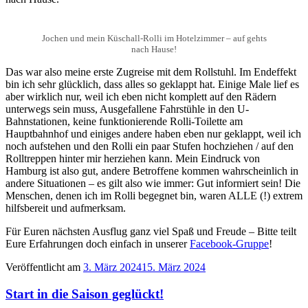
Jochen und mein Küschall-Rolli im Hotelzimmer – auf gehts
nach Hause!
Das war also meine erste Zugreise mit dem Rollstuhl. Im Endeffekt
bin ich sehr glücklich, dass alles so geklappt hat. Einige Male lief es
aber wirklich nur, weil ich eben nicht komplett auf den Rädern
unterwegs sein muss, Ausgefallene Fahrstühle in den U-
Bahnstationen, keine funktionierende Rolli-Toilette am
Hauptbahnhof und einiges andere haben eben nur geklappt, weil ich
noch aufstehen und den Rolli ein paar Stufen hochziehen / auf den
Rolltreppen hinter mir herziehen kann. Mein Eindruck von
Hamburg ist also gut, andere Betroffene kommen wahrscheinlich in
andere Situationen – es gilt also wie immer: Gut informiert sein! Die
Menschen, denen ich im Rolli begegnet bin, waren ALLE (!) extrem
hilfsbereit und aufmerksam.
Für Euren nächsten Ausflug ganz viel Spaß und Freude – Bitte teilt
Eure Erfahrungen doch einfach in unserer
Facebook-Gruppe
!
Veröffentlicht am
3. März 2024
15. März 2024
Start in die Saison geglückt!