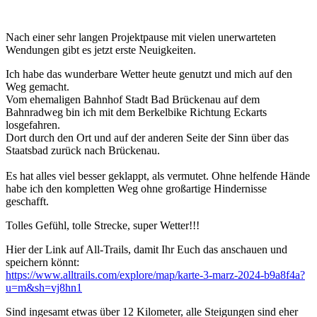
Nach einer sehr langen Projektpause mit vielen unerwarteten
Wendungen gibt es jetzt erste Neuigkeiten.
Ich habe das wunderbare Wetter heute genutzt und mich auf den
Weg gemacht.
Vom ehemaligen Bahnhof Stadt Bad Brückenau auf dem
Bahnradweg bin ich mit dem Berkelbike Richtung Eckarts
losgefahren.
Dort durch den Ort und auf der anderen Seite der Sinn über das
Staatsbad zurück nach Brückenau.
Es hat alles viel besser geklappt, als vermutet. Ohne helfende Hände
habe ich den kompletten Weg ohne großartige Hindernisse
geschafft.
Tolles Gefühl, tolle Strecke, super Wetter!!!
Hier der Link auf All-Trails, damit Ihr Euch das anschauen und
speichern könnt:
https://www.alltrails.com/explore/map/karte-3-marz-2024-b9a8f4a?
u=m&sh=vj8hn1
Sind ingesamt etwas über 12 Kilometer, alle Steigungen sind eher