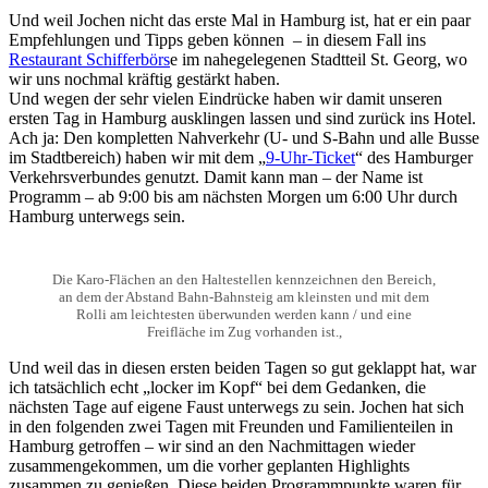
Und weil Jochen nicht das erste Mal in Hamburg ist, hat er ein paar
Empfehlungen und Tipps geben können – in diesem Fall ins
Restaurant Schifferbörs
e im nahegelegenen Stadtteil St. Georg, wo
wir uns nochmal kräftig gestärkt haben.
Und wegen der sehr vielen Eindrücke haben wir damit unseren
ersten Tag in Hamburg ausklingen lassen und sind zurück ins Hotel.
Ach ja: Den kompletten Nahverkehr (U- und S-Bahn und alle Busse
im Stadtbereich) haben wir mit dem „
9-Uhr-Ticket
“ des Hamburger
Verkehrsverbundes genutzt. Damit kann man – der Name ist
Programm – ab 9:00 bis am nächsten Morgen um 6:00 Uhr durch
Hamburg unterwegs sein.
Die Karo-Flächen an den Haltestellen kennzeichnen den Bereich,
an dem der Abstand Bahn-Bahnsteig am kleinsten und mit dem
Rolli am leichtesten überwunden werden kann / und eine
Freifläche im Zug vorhanden ist.,
Und weil das in diesen ersten beiden Tagen so gut geklappt hat, war
ich tatsächlich echt „locker im Kopf“ bei dem Gedanken, die
nächsten Tage auf eigene Faust unterwegs zu sein. Jochen hat sich
in den folgenden zwei Tagen mit Freunden und Familienteilen in
Hamburg getroffen – wir sind an den Nachmittagen wieder
zusammengekommen, um die vorher geplanten Highlights
zusammen zu genießen. Diese beiden Programmpunkte waren für