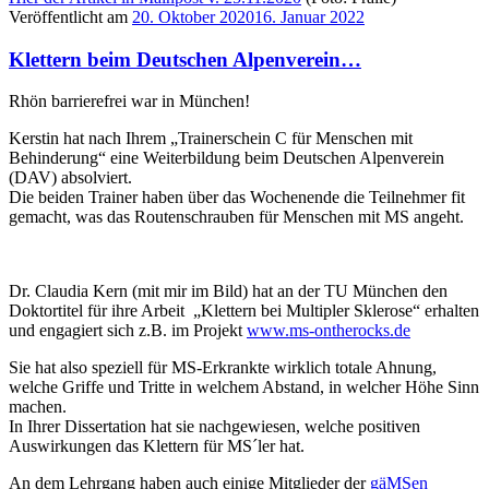
Veröffentlicht am
20. Oktober 2020
16. Januar 2022
Klettern beim Deutschen Alpenverein…
Rhön barrierefrei war in München!
Kerstin hat nach Ihrem „Trainerschein C für Menschen mit
Behinderung“ eine Weiterbildung beim Deutschen Alpenverein
(DAV) absolviert.
Die beiden Trainer haben über das Wochenende die Teilnehmer fit
gemacht, was das Routenschrauben für Menschen mit MS angeht.
Dr. Claudia Kern (mit mir im Bild) hat an der TU München den
Doktortitel für ihre Arbeit „Klettern bei Multipler Sklerose“ erhalten
und engagiert sich z.B. im Projekt
www.ms-ontherocks.de
Sie hat also speziell für MS-Erkrankte wirklich totale Ahnung,
welche Griffe und Tritte in welchem Abstand, in welcher Höhe Sinn
machen.
In Ihrer Dissertation hat sie nachgewiesen, welche positiven
Auswirkungen das Klettern für MS´ler hat.
An dem Lehrgang haben auch einige Mitglieder der
gäMSen