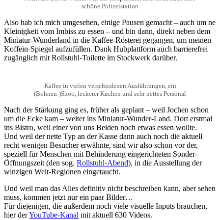
schöne Polizeistation
Also hab ich mich umgesehen, einige Pausen gemacht – auch um ne
Kleinigkeit vom Imbiss zu essen – und bin dann, direkt neben dem
Miniatur-Wunderland in die Kaffee-Rösterei gegangen, um meinen
Koffein-Spiegel aufzufüllen. Dank Hubplattform auch barrierefrei
zugänglich mit Rollstuhl-Toilette im Stockwerk darüber.
Kaffee in vielen verschiedenen Ausführungen, ein
(Bohnen-)Shop, leckerer Kuchen und sehr nettes Personal
Nach der Stärkung ging es, früher als geplant – weil Jochen schon
um die Ecke kam – weiter ins Miniatur-Wunder-Land. Dort erstmal
ins Bistro, weil einer von uns Beiden noch etwas essen wollte.
Und weil der nette Typ an der Kasse dann auch noch die aktuell
recht wenigen Besucher erwähnte, sind wir also schon vor der,
speziell für Menschen mit Behinderung eingerichteten Sonder-
Öffnungszeit (den sog.
Rollstuhl-Abend
), in die Ausstellung der
winzigen Welt-Regionen eingetaucht.
Und weil man das Alles definitiv nicht beschreiben kann, aber sehen
muss, kommen jetzt nur ein paar Bilder…
Für diejenigen, die außerdem noch viele visuelle Inputs brauchen,
hier der
YouTube-Kanal
mit aktuell 630 Videos.