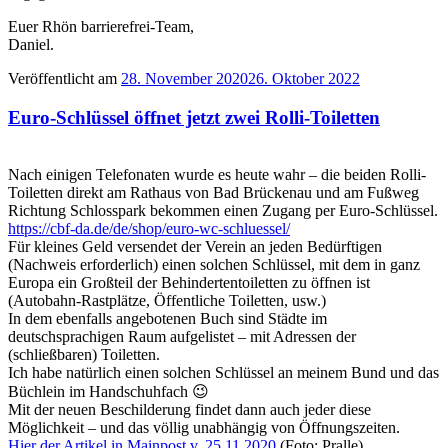
Euer Rhön barrierefrei-Team,
Daniel.
Veröffentlicht am
28. November 2020
26. Oktober 2022
Euro-Schlüssel öffnet jetzt zwei Rolli-Toiletten
Nach einigen Telefonaten wurde es heute wahr – die beiden Rolli-
Toiletten direkt am Rathaus von Bad Brückenau und am Fußweg
Richtung Schlosspark bekommen einen Zugang per Euro-Schlüssel.
https://cbf-da.de/de/shop/euro-wc-schluessel/
Für kleines Geld versendet der Verein an jeden Bedürftigen
(Nachweis erforderlich) einen solchen Schlüssel, mit dem in ganz
Europa ein Großteil der Behindertentoiletten zu öffnen ist
(Autobahn-Rastplätze, Öffentliche Toiletten, usw.)
In dem ebenfalls angebotenen Buch sind Städte im
deutschsprachigen Raum aufgelistet – mit Adressen der
(schließbaren) Toiletten.
Ich habe natürlich einen solchen Schlüssel an meinem Bund und das
Büchlein im Handschuhfach
😉
Mit der neuen Beschilderung findet dann auch jeder diese
Möglichkeit – und das völlig unabhängig von Öffnungszeiten.
Hier der Artikel in Mainpost v. 25.11.2020
(Foto: Pralle)